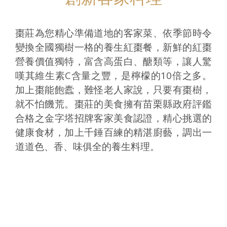
棗莊為您精心準備道地的客家菜、依季節時令
變換全國獨樹一格的養生紅棗餐，新鮮的紅棗
營養價值獨特，富含高蛋白、醣類等，讓人驚
嘆其維生素C含量之豐，是檸檬的10倍之多。
加上棗能飽蠹，難怪老人家說，只要有棗樹，
就不怕饑荒。棗莊的美食擁有苗栗縣政府評鑑
合格之金字塔招牌客家美食認證，精心挑選的
健康食材，加上千錘百練的精湛廚藝，調出一
道道色、香、味俱全的養生料理。