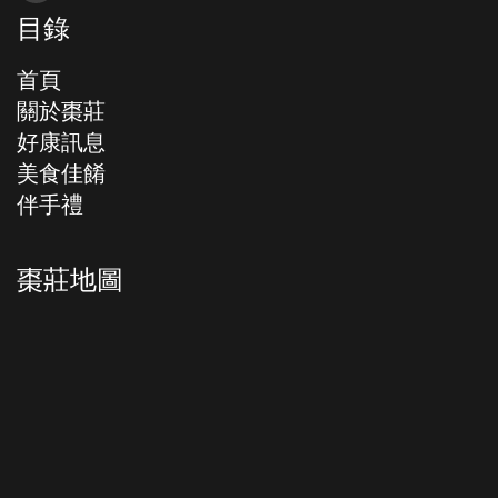
目錄
首頁
關於棗莊
好康訊息
美食佳餚
伴手禮
棗莊地圖