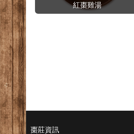
紅棗雞湯
棗莊資訊