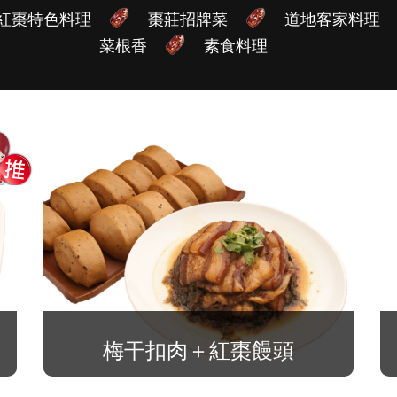
紅棗特色料理
棗莊招牌菜
道地客家料理
菜根香
素食料理
梅干扣肉＋紅棗饅頭