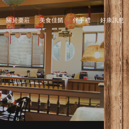
關於棗莊
美食佳餚
伴手禮
好康訊息