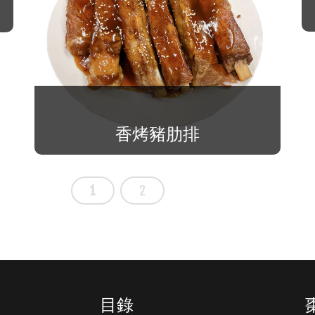
香烤豬肋排
1
2
目錄