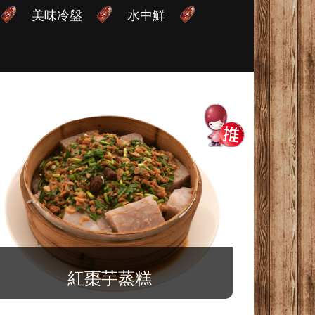
美味冷盤
水中鮮
紅棗芋蒸糕