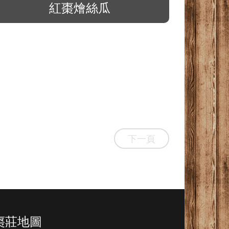
紅棗燴絲瓜
下一頁
棗莊地圖