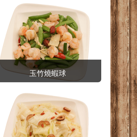
玉竹燒蝦球