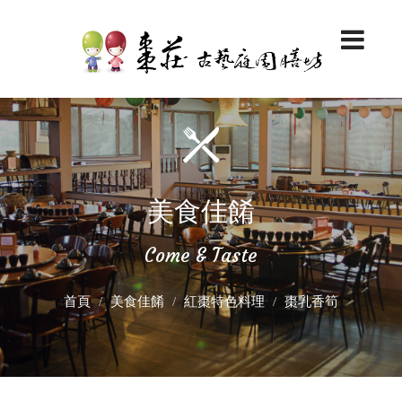
美食佳餚
Come & Taste
首頁
美食佳餚
紅棗特色料理
棗乳香筍