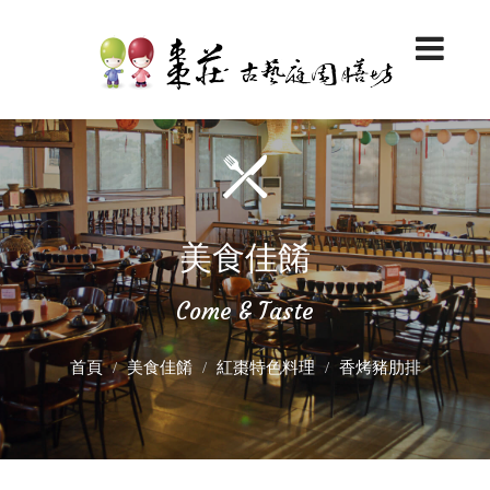
美食佳餚
Come & Taste
首頁
美食佳餚
紅棗特色料理
香烤豬肋排