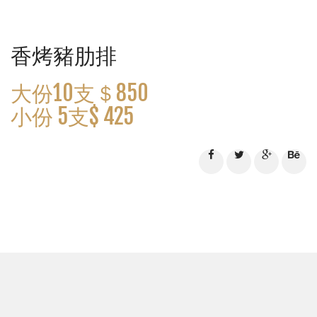
香烤豬肋排
大份10支＄850
小份 5支$ 425