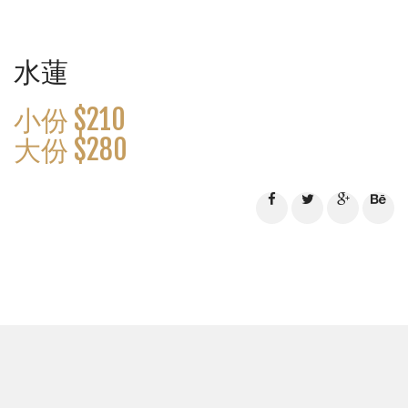
水蓮
小份 $210
大份 $280