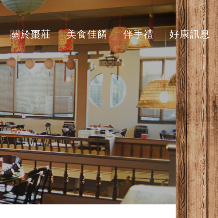
關於棗莊
美食佳餚
伴手禮
好康訊息